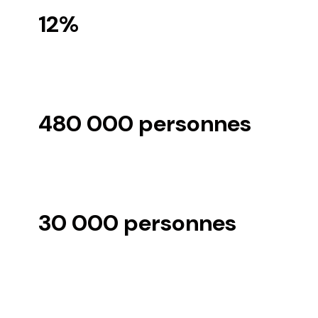
12%
de la population active, présenteraient un
risque de burn-out.
480 000 personnes
en France seraient en détresse psychologique
au travail.
30 000 personnes
Le burn-out en concernerait près de 30 000
personnes.