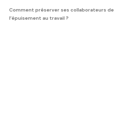
Comment préserver ses collaborateurs de
l’épuisement au travail ?
En tant que dirigeant d’entreprise, il
est de votre devoir de veiller au bien-
être de vos salariés. Même si l'enjeu
des résultats est prépondérant et
guide votre style de management, il
est nécessaire de ménager vos
équipes pour préserver leur