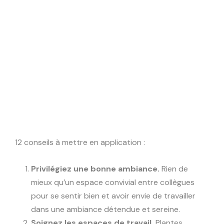
productivité, leur envie de s’impliquer
dans les défis que vous lancez, mais
aussi de se sentir bien dans votre
structure.
12 conseils à mettre en application :
Privilégiez une bonne ambiance.
Rien de
mieux qu’un espace convivial entre collègues
pour se sentir bien et avoir envie de travailler
dans une ambiance détendue et sereine.
Soignez les espaces de travail.
Plantes