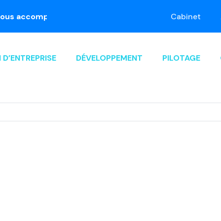
ccompagne dans le passage à la facture électronique. P
Cabinet
 D’ENTREPRISE
DÉVELOPPEMENT
PILOTAGE