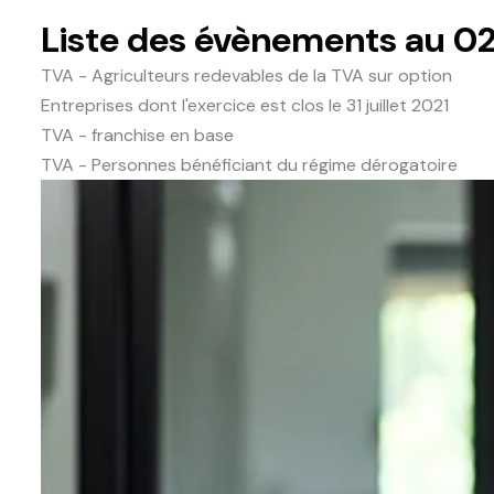
Liste des évènements au 02
TVA - Agriculteurs redevables de la TVA sur option
Entreprises dont l'exercice est clos le 31 juillet 2021
TVA - franchise en base
TVA - Personnes bénéficiant du régime dérogatoire