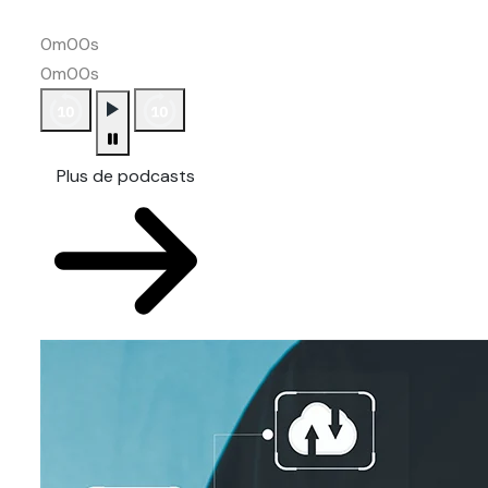
0m00s
0m00s
Plus de podcasts