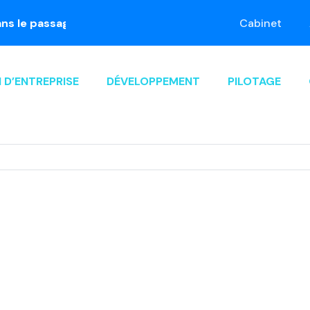
assage à la facture électronique. Prenez rendez-vous !
Cabinet
 D’ENTREPRISE
DÉVELOPPEMENT
PILOTAGE