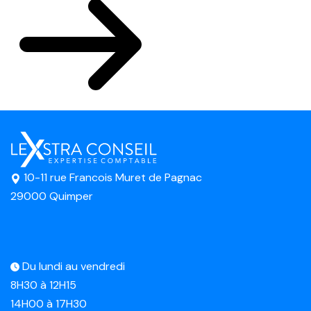
10-11 rue Francois Muret de Pagnac
29000 Quimper
Du lundi au vendredi
8H30 à 12H15
14H00 à 17H30