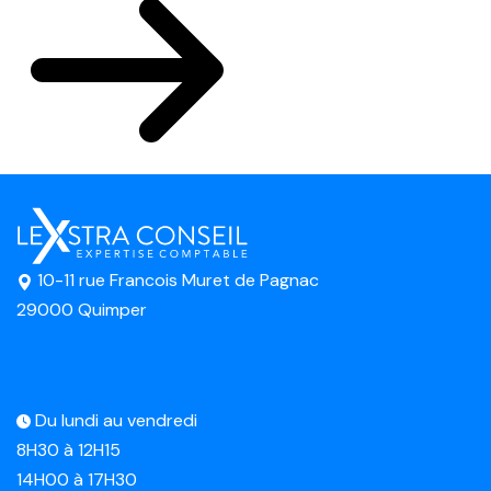
10-11 rue Francois Muret de Pagnac
29000 Quimper
Du lundi au vendredi
8H30 à 12H15
14H00 à 17H30