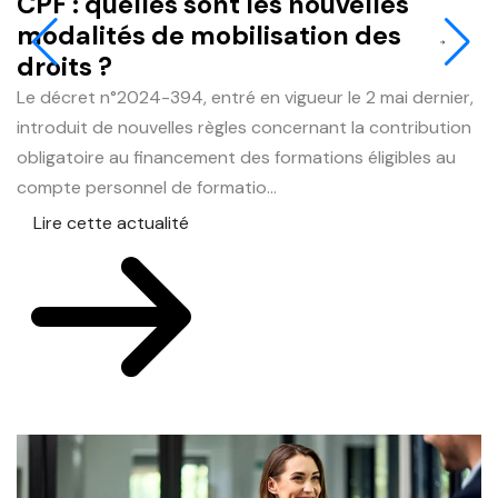
CPF : quelles sont les nouvelles
J
modalités de mobilisation des
q
droits ?
r
Le décret n°2024-394, entré en vigueur le 2 mai dernier,
L
introduit de nouvelles règles concernant la contribution
du
obligatoire au financement des formations éligibles au
e
compte personnel de formatio...
le
Lire cette actualité