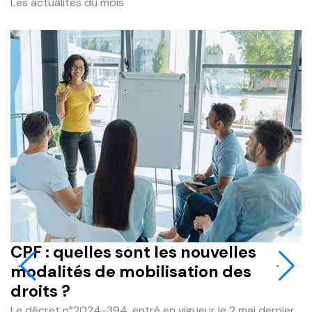
Les actualités du mois
CPF : quelles sont les nouvelles
J
modalités de mobilisation des
q
droits ?
r
Le décret n°2024-394, entré en vigueur le 2 mai dernier,
L