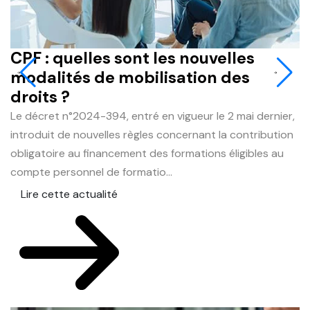
CPF : quelles sont les nouvelles
J
modalités de mobilisation des
q
droits ?
r
Le décret n°2024-394, entré en vigueur le 2 mai dernier,
L
introduit de nouvelles règles concernant la contribution
du
obligatoire au financement des formations éligibles au
e
compte personnel de formatio...
le
Lire cette actualité