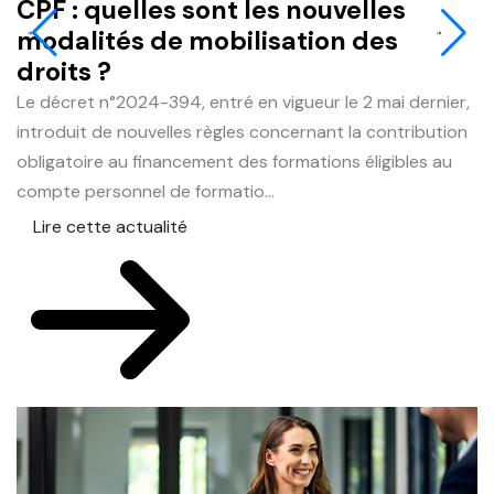
CPF : quelles sont les nouvelles
J
modalités de mobilisation des
q
droits ?
r
Le décret n°2024-394, entré en vigueur le 2 mai dernier,
L
introduit de nouvelles règles concernant la contribution
du
obligatoire au financement des formations éligibles au
e
compte personnel de formatio...
le
Lire cette actualité