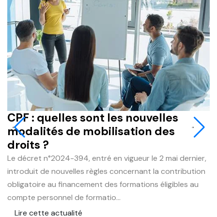
CPF : quelles sont les nouvelles
J
modalités de mobilisation des
q
droits ?
r
Le décret n°2024-394, entré en vigueur le 2 mai dernier,
L
introduit de nouvelles règles concernant la contribution
du
obligatoire au financement des formations éligibles au
e
compte personnel de formatio...
le
Lire cette actualité