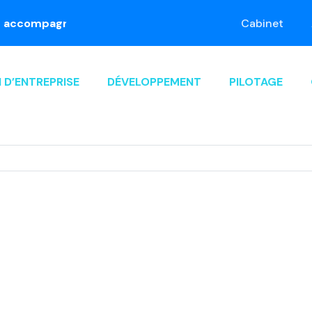
pagne dans le passage à la facture électronique. Prene
Cabinet
 D’ENTREPRISE
DÉVELOPPEMENT
PILOTAGE