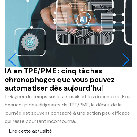
IA en TPE/PME : cinq tâches
P
chronophages que vous pouvez
g
automatiser dès aujourd’hui
c
1. Gagner du temps sur les e-mails et les documents Pour
C
beaucoup des dirigeants de TPE/PME, le début de la
co
journée est souvent consacré à une action peu efficace
fa
qui reste pourtant incontourna...
po
Lire cette actualité