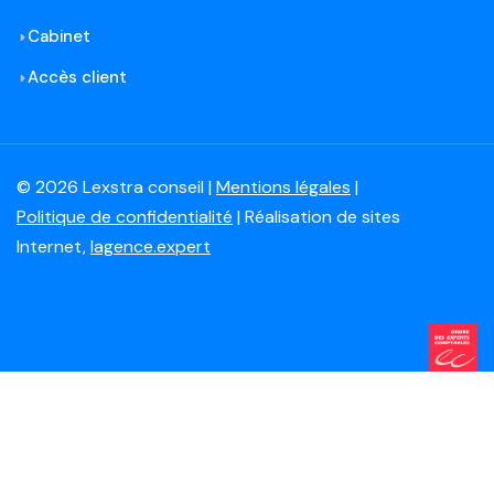
Cabinet
Accès client
© 2026 Lexstra conseil |
Mentions légales
|
Politique de confidentialité
| Réalisation de sites
Internet,
lagence.expert