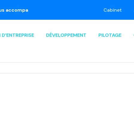
ompagne dans le passage à la facture électronique. Pre
Cabinet
 D’ENTREPRISE
DÉVELOPPEMENT
PILOTAGE