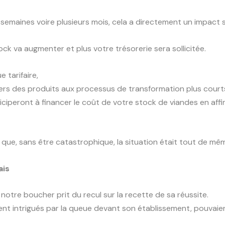
semaines voire plusieurs mois, cela a directement un impact s
ock va augmenter et plus votre trésorerie sera sollicitée.
 tarifaire,
 vers des produits aux processus de transformation plus court
ciperont à financer le coût de votre stock de viandes en affi
ue, sans être catastrophique, la situation était tout de mê
ais
otre boucher prit du recul sur la recette de sa réussite.
ent intrigués par la queue devant son établissement, pouvaie