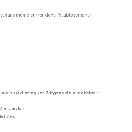
ce, sans même entrer dans l’établissement !
 parvenu à
distinguer 2 types de clientèles
:
 Viandards »
Maturés »